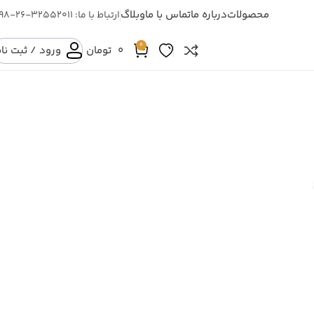
محصولات
درباره ما
تماس با ما
وبلاگ
ارتباط با ما: 32552011-26-098
0
0
تومان
ورود / ثبت نا