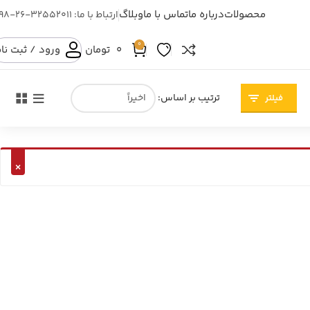
محصولات
درباره ما
تماس با ما
وبلاگ
ارتباط با ما: 32552011-26-098
0
0
تومان
ورود / ثبت نا
ترتیب بر اساس:
فیلتر